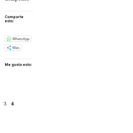
Comparte
esto:
WhatsApp
Más
Me gusta esto:
na
Página
Página
3
4