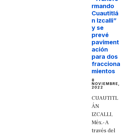
rmando
Cuautitlá
n Izcalli”
y se
prevé
paviment
ación
para dos
fracciona
mientos
8
NOVIEMBRE,
2022
CUAUTITL
ÁN
IZCALLI,
Méx.- A
través del