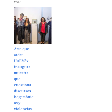
2026
Arte que
arde:
UAEMéx
inaugura
muestra
que
cuestiona
discursos
hegemónic
os y
violencias