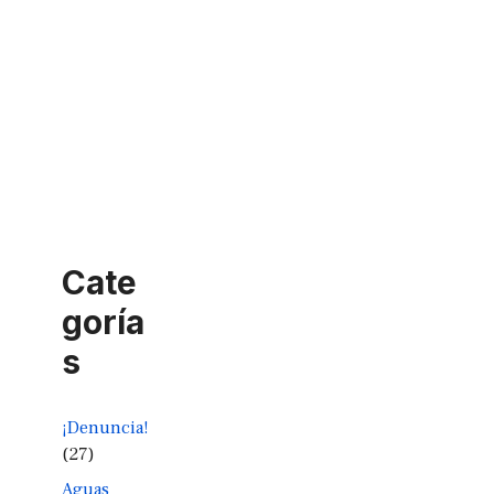
Cate
goría
s
¡Denuncia!
(27)
Aguas