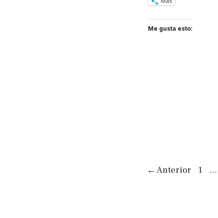
Más
Me gusta esto:
Pági
←
Anterior
1
…