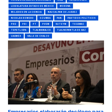
HUIXQUILUCAN DE DEGOLLADO
IEEM
INVERSIONES
LEGISLATURA ESTADO DE MÉXICO
MORENA
MUJERES EN LA CIENCIA
NAUCALPAN DE JUÁREZ
NICOLÁS ROMERO
OZUMBA
PAN
PARTIDOS POLÍTICOS
PRD
PRI
PT
PVEM
SUTEYM
TECÁMAC
TEPETLIXPA
TLALMANALCO
TLALNEPANTLA DE BAZ
UAEMÉX
VALLE DE CHALCO
Empresarios elaborarán decálogo para