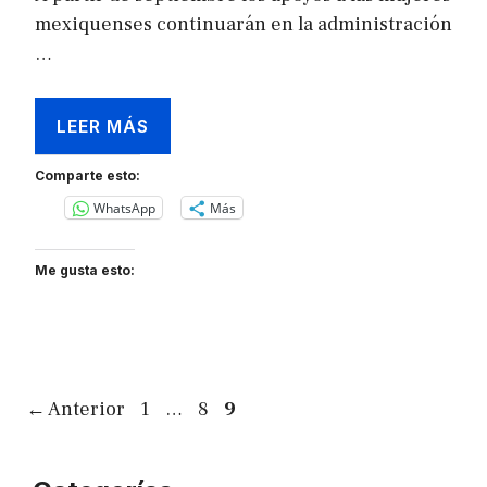
mexiquenses continuarán en la administración
…
LEER MÁS
Comparte esto:
WhatsApp
Más
Me gusta esto:
Página
Página
Página
←
Anterior
1
…
8
9