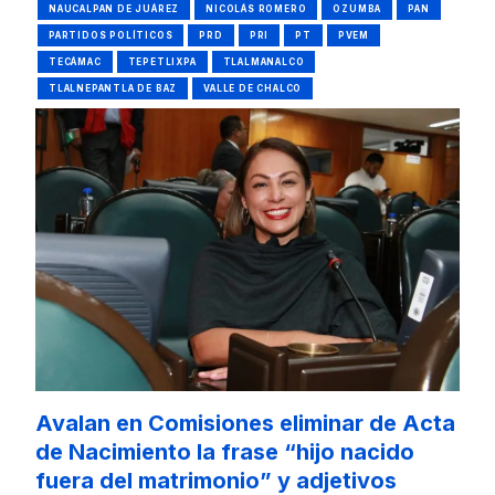
NAUCALPAN DE JUÁREZ
NICOLÁS ROMERO
OZUMBA
PAN
PARTIDOS POLÍTICOS
PRD
PRI
PT
PVEM
TECÁMAC
TEPETLIXPA
TLALMANALCO
TLALNEPANTLA DE BAZ
VALLE DE CHALCO
Avalan en Comisiones eliminar de Acta
de Nacimiento la frase “hijo nacido
fuera del matrimonio” y adjetivos