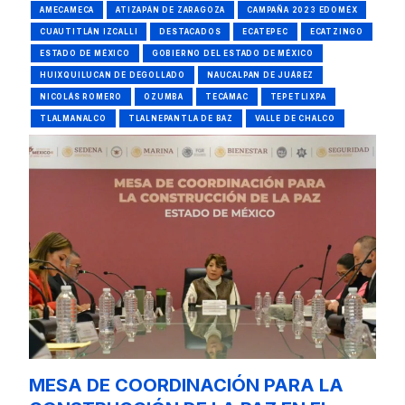
AMECAMECA
ATIZAPÁN DE ZARAGOZA
CAMPAÑA 2023 EDOMÉX
CUAUTITLÁN IZCALLI
DESTACADOS
ECATEPEC
ECATZINGO
ESTADO DE MÉXICO
GOBIERNO DEL ESTADO DE MÉXICO
HUIXQUILUCAN DE DEGOLLADO
NAUCALPAN DE JUÁREZ
NICOLÁS ROMERO
OZUMBA
TECÁMAC
TEPETLIXPA
TLALMANALCO
TLALNEPANTLA DE BAZ
VALLE DE CHALCO
MESA DE COORDINACIÓN PARA LA