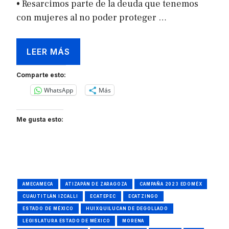
• Resarcimos parte de la deuda que tenemos
con mujeres al no poder proteger …
LEER MÁS
Comparte esto:
WhatsApp
Más
Me gusta esto:
AMECAMECA
ATIZAPÁN DE ZARAGOZA
CAMPAÑA 2023 EDOMÉX
CUAUTITLÁN IZCALLI
ECATEPEC
ECATZINGO
ESTADO DE MÉXICO
HUIXQUILUCAN DE DEGOLLADO
LEGISLATURA ESTADO DE MÉXICO
MORENA