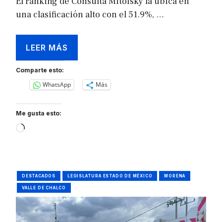
El ranking de Consulta Mitofsky la ubica en
una clasificación alto con el 51.9%, …
LEER MÁS
Comparte esto:
WhatsApp
Más
Me gusta esto:
Loading…
DESTACADOS
LEGISLATURA ESTADO DE MÉXICO
MORENA
VALLE DE CHALCO