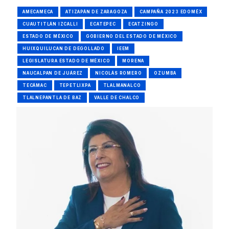
AMECAMECA
ATIZAPÁN DE ZARAGOZA
CAMPAÑA 2023 EDOMÉX
CUAUTITLÁN IZCALLI
ECATEPEC
ECATZINGO
ESTADO DE MÉXICO
GOBIERNO DEL ESTADO DE MÉXICO
HUIXQUILUCAN DE DEGOLLADO
IEEM
LEGISLATURA ESTADO DE MÉXICO
MORENA
NAUCALPAN DE JUÁREZ
NICOLÁS ROMERO
OZUMBA
TECÁMAC
TEPETLIXPA
TLALMANALCO
TLALNEPANTLA DE BAZ
VALLE DE CHALCO