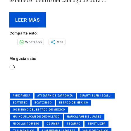
establecer dentro del catálogo de obra …
LEER MÁS
Comparte esto:
WhatsApp
Más
Me gusta esto:
Loading…
AMECAMECA
ATIZAPÁN DE ZARAGOZA
CUAUTITLÁN IZCALLI
ECATEPEC
ECATZINGO
ESTADO DE MÉXICO
GOBIERNO DEL ESTADO DE MÉXICO
HUIXQUILUCAN DE DEGOLLADO
NAUCALPAN DE JUÁREZ
NICOLÁS ROMERO
OZUMBA
TECÁMAC
TEPETLIXPA
TLALMANALCO
TLALNEPANTLA DE BAZ
VALLE DE CHALCO