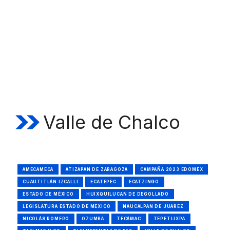
Valle de Chalco
AMECAMECA
ATIZAPÁN DE ZARAGOZA
CAMPAÑA 2023 EDOMÉX
CUAUTITLÁN IZCALLI
ECATEPEC
ECATZINGO
ESTADO DE MÉXICO
HUIXQUILUCAN DE DEGOLLADO
LEGISLATURA ESTADO DE MÉXICO
NAUCALPAN DE JUÁREZ
NICOLÁS ROMERO
OZUMBA
TECÁMAC
TEPETLIXPA