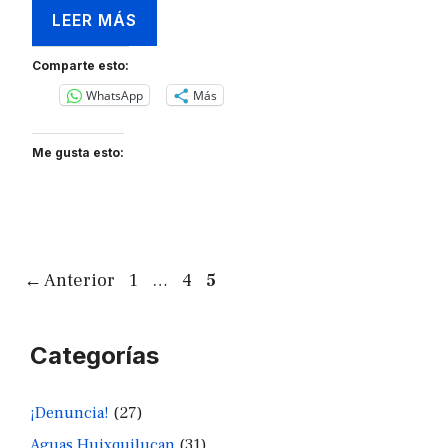
LEER MÁS
Comparte esto:
WhatsApp
Más
Me gusta esto:
Página
Página
Página
←
Anterior
1
…
4
5
Categorías
¡Denuncia!
(27)
Aguas Huixquilucan
(31)