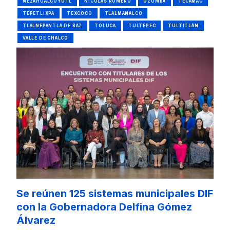
NEZAHUALCÓYOTL
NICOLÁS ROMERO
OZUMBA
TECÁMAC
TEPETLIXPA
TEXCOCO
TLALMANALCO
TLALNEPANTLA DE BAZ
TOLUCA
TULTEPEC
TULTITLÁN
VALLE DE CHALCO
Se reúnen 125 sistemas municipales DIF
con la Gobernadora Delfina Gómez
Álvarez