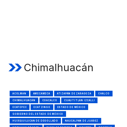
Chimalhuacán
ACOLMAN
AMECAMECA
ATIZAPÁN DE ZARAGOZA
CHALCO
CHIMALHUACÁN
COACALCO
CUAUTITLÁN IZCALLI
ECATEPEC
ECATZINGO
ESTADO DE MÉXICO
GOBIERNO DEL ESTADO DE MÉXICO
HUIXQUILUCAN DE DEGOLLADO
NAUCALPAN DE JUÁREZ