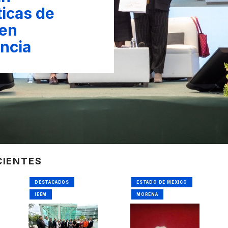
ticas de
 en
ncia
CIENTES
DESTACADOS
ESTADO DE MÉXICO
IEEM
MORENA