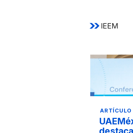
IEEM
ARTÍCULO
UAEMéx
destac