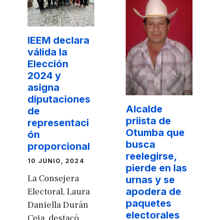
IEEM declara
válida la
Elección
2024 y
asigna
diputaciones
Alcalde
de
priista de
representaci
Otumba que
ón
busca
proporcional
reelegirse,
10 JUNIO, 2024
pierde en las
La Consejera
urnas y se
apodera de
Electoral, Laura
paquetes
Daniella Durán
electorales
Ceja, destacó