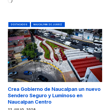
Loading…
DESTACADOS
NAUCALPAN DE JUÁREZ
Crea Gobierno de Naucalpan un nuevo
Sendero Seguro y Luminoso en
Naucalpan Centro
22 JULIO, 2026