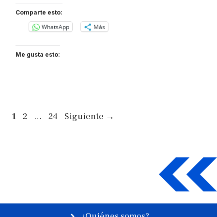
Comparte esto:
WhatsApp
Más
Me gusta esto:
Página
Página
Página
1
2
…
24
Siguiente
→
¿Quiénes somos?