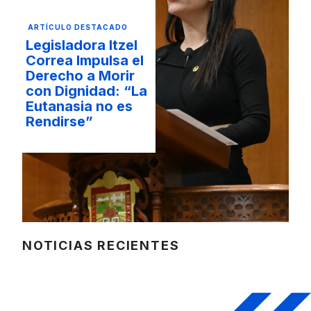
ARTÍCULO DESTACADO
Legisladora Itzel
Correa Impulsa el
Derecho a Morir
con Dignidad: “La
Eutanasia no es
Rendirse”
NOTICIAS RECIENTES