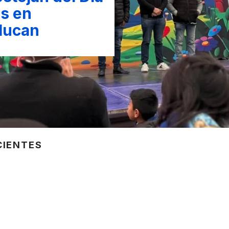
s en
lucan
CIENTES