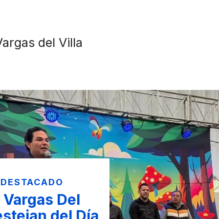
argas del Villa
 DESTACADO
 Vargas Del
festejan del Día