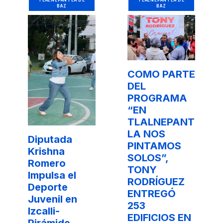
TLALNEPANTLA DE
TLALNEPANTLA DE
BAZ
BAZ
COMO PARTE
DEL
PROGRAMA
“EN
TLALNEPANT
LA NOS
Diputada
PINTAMOS
Krishna
SOLOS”,
Romero
TONY
Impulsa el
RODRÍGUEZ
Deporte
ENTREGÓ
Juvenil en
253
Izcalli-
EDIFICIOS EN
Pirámide