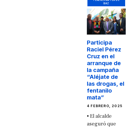
TLALNEPANTLA DE
BAZ
Participa
Raciel Pérez
Cruz en el
arranque de
la campaña
“Aléjate de
las drogas, el
fentanilo
mata”
4 FEBRERO, 2025
• El alcalde
aseguró que