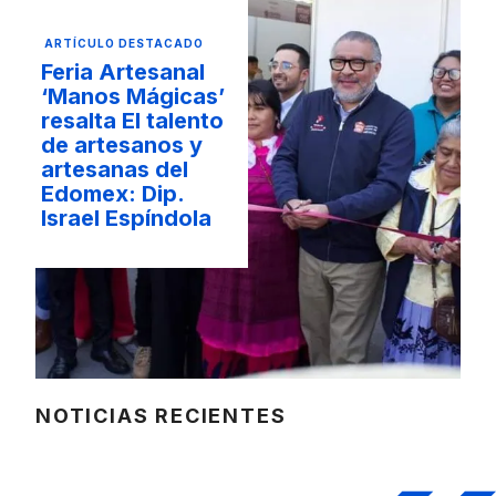
ARTÍCULO DESTACADO
Feria Artesanal
‘Manos Mágicas’
resalta El talento
de artesanos y
artesanas del
Edomex: Dip.
Israel Espíndola
NOTICIAS RECIENTES