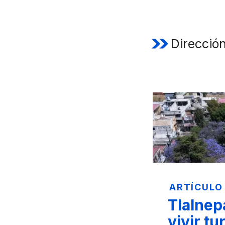
Direcció
ARTÍCULO
Tlalnepa
vivir tu