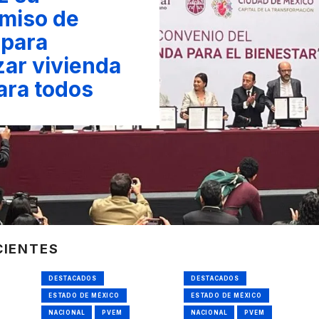
miso de
 para
zar vivienda
ara todos
CIENTES
DESTACADOS
DESTACADOS
ESTADO DE MÉXICO
ESTADO DE MÉXICO
NACIONAL
PVEM
NACIONAL
PVEM