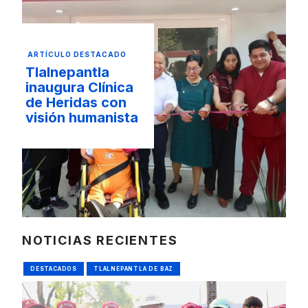
ARTÍCULO DESTACADO
Tlalnepantla
inaugura Clínica
de Heridas con
visión humanista
NOTICIAS RECIENTES
DESTACADOS
TLALNEPANTLA DE BAZ