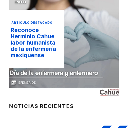
ARTÍCULO DESTACADO
Reconoce
Herminio Cahue
labor humanista
de la enfermería
mexiquense
NOTICIAS RECIENTES