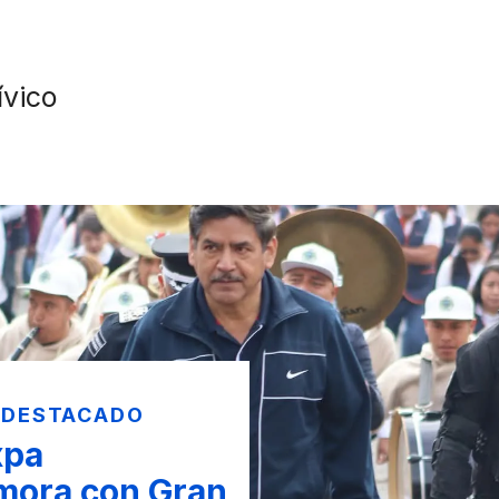
ívico
 DESTACADO
xpa
ora con Gran