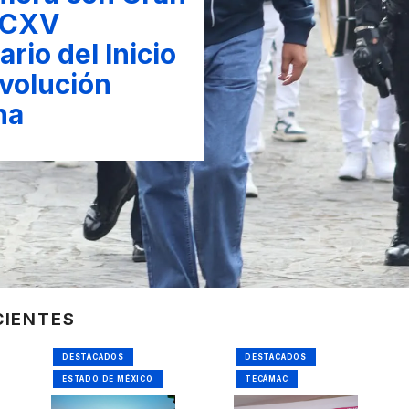
l CXV
rio del Inicio
evolución
na
CIENTES
DESTACADOS
DESTACADOS
ESTADO DE MÉXICO
TECÁMAC