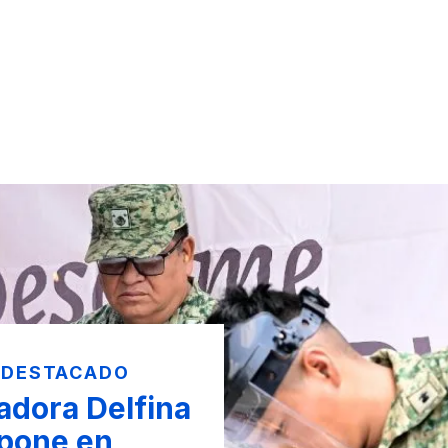
 DESTACADO
dora Delfina
pone en