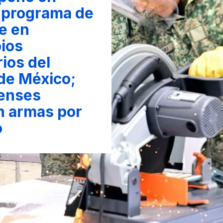
 programa de
e en
ios
rios del
de México;
enses
n armas por
o