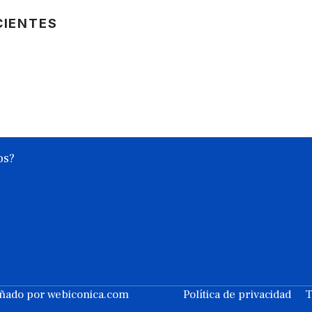
CIENTES
os?
eñado por
webiconica.com
Política de privacidad
T