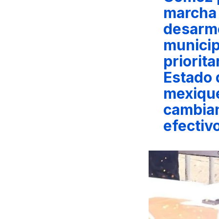
marcha
desarm
municip
priorita
Estado 
mexiqu
cambia
efectiv