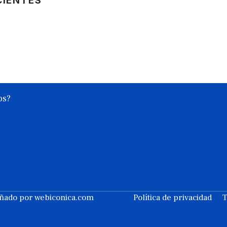
CIENTES
os?
eñado por
webiconica.com
Política de privacidad
T