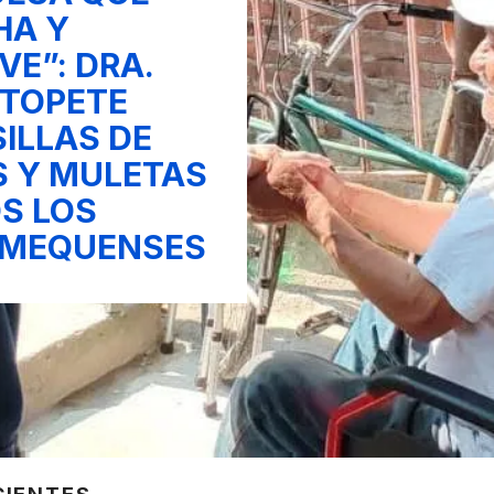
HA Y
VE”: DRA.
 TOPETE
SILLAS DE
 Y MULETAS
S LOS
MEQUENSES