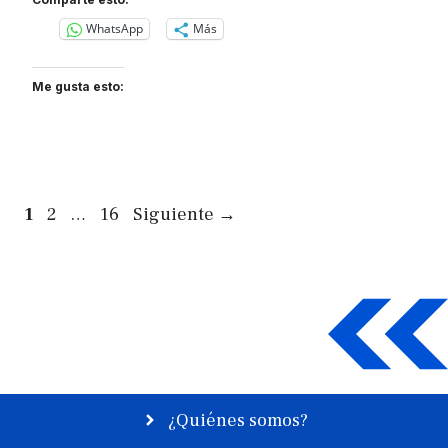
WhatsApp
Más
Me gusta esto:
Página
Página
Página
1
2
…
16
Siguiente
→
¿Quiénes somos?